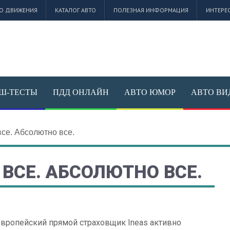
О ДВИЖЕНИЯ
КАТАЛОГ АВТО
ПОЛЕЗНАЯ ИНФОРМАЦИЯ
ИНТЕРЕ
Ш-ТЕСТЫ
ПДД ОНЛАЙН
АВТО ЮМОР
АВТО ВИ
се. Абсолютно все.
ВСЕ. АБСОЛЮТНО ВСЕ.
вропейский прямой страховщик Ineas активно