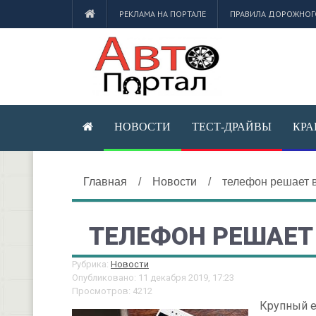
РЕКЛАМА НА ПОРТАЛЕ
ПРАВИЛА ДОРОЖНОГ
НОВОСТИ
ТЕСТ-ДРАЙВЫ
КРА
Главная
/
Новости
/
телефон решает в
ТЕЛЕФОН РЕШАЕТ 
Рубрика:
Новости
Опубликовано: 11 декабря 2019, 17:23
Просмотров: 4212
Крупный е