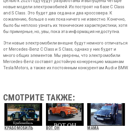
целью к 2020 году будут разработаны и выпущены четыре
новые модели электромобилей. Их построят на базе C Class
and S Class. Это будет два седана и два кроссовера. К
сожалению, больше о них пока ничего не известно. Конечно,
было бы неплохо узнать их технические характеристики, хотя
бы примерные, но, увы, пока эта информация недоступна.
Эти новые электромобили внешне будут немного отличаться
от Mercedes-Benz C Class и S Class, однако у них будет и
много общих элементов. Мы уверены, что электромобили
Mercedes-Benz составят достойную конкуренцию машинам
Tesla Motors, а также их постоянным конкурентам Audi и BMW.
СМОТРИТЕ ТАКЖЕ:
КРАБОМОБИЛЬ
ВОТ ОН
МАМА