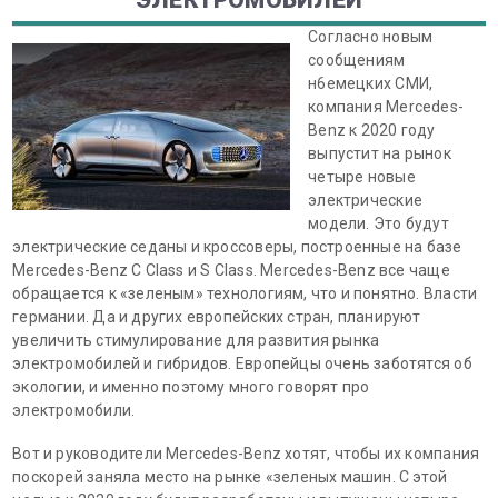
ЭЛЕКТРОМОБИЛЕЙ
Согласно новым
сообщениям
н6емецких СМИ,
компания Mercedes-
Benz к 2020 году
выпустит на рынок
четыре новые
электрические
модели. Это будут
электрические седаны и кроссоверы, построенные на базе
Mercedes-Benz C Class и S Class. Mercedes-Benz все чаще
обращается к «зеленым» технологиям, что и понятно. Власти
германии. Да и других европейских стран, планируют
увеличить стимулирование для развития рынка
электромобилей и гибридов. Европейцы очень заботятся об
экологии, и именно поэтому много говорят про
электромобили.
Вот и руководители Mercedes-Benz хотят, чтобы их компания
поскорей заняла место на рынке «зеленых машин. С этой