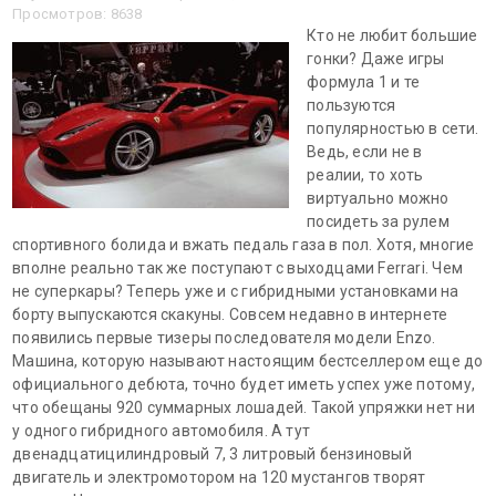
Просмотров: 8638
Кто не любит большие
гонки? Даже игры
формула 1 и те
пользуются
популярностью в сети.
Ведь, если не в
реалии, то хоть
виртуально можно
посидеть за рулем
спортивного болида и вжать педаль газа в пол. Хотя, многие
вполне реально так же поступают с выходцами Ferrari. Чем
не суперкары? Теперь уже и с гибридными установками на
борту выпускаются скакуны. Совсем недавно в интернете
появились первые тизеры последователя модели Enzo.
Машина, которую называют настоящим бестселлером еще до
официального дебюта, точно будет иметь успех уже потому,
что обещаны 920 суммарных лошадей. Такой упряжки нет ни
у одного гибридного автомобиля. А тут
двенадцатицилиндровый 7, 3 литровый бензиновый
двигатель и электромотором на 120 мустангов творят