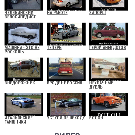
ЧЕЛЯБИНСКИЙ
НА РАБОТЕ
ЗАПОРШ
ВЕЛОСИПЕДИСТ
МАШИНА - ЭТО НЕ
ТЕПЕРЬ
ГЕРОЙ АНЕКДОТОВ
РОСКОШЬ
ВНЕДОРОЖНИК
ВРОДЕ НЕ РОССИЯ
НЕУДАЧНЫЙ
ДУБЛЬ
ИТАЛЬЯНСКИЕ
УСТУПИ ПЕШЕХОДУ
ВОТ ОН
ГАИШНИКИ