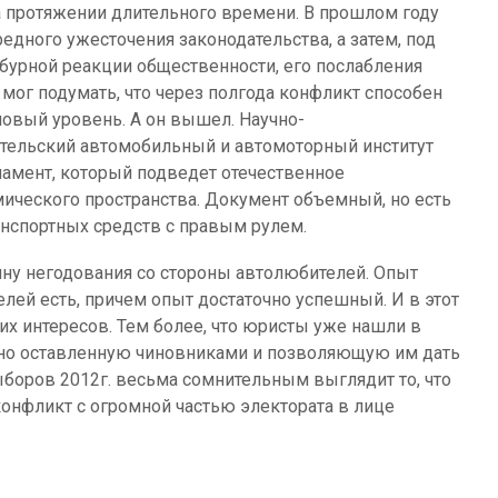
а протяжении длительного времени. В прошлом году
едного ужесточения законодательства, а затем, под
бурной реакции общественности, его послабления
 мог подумать, что через полгода конфликт способен
новый уровень. А он вышел. Научно-
тельский автомобильный и автомоторный институт
амент, который подведет отечественное
ического пространства. Документ объемный, но есть
нспортных средств с правым рулем.
лну негодования со стороны автолюбителей. Опыт
елей есть, причем опыт достаточно успешный. И в этот
оих интересов. Тем более, что юристы уже нашли в
айно оставленную чиновниками и позволяющую им дать
ыборов 2012г. весьма сомнительным выглядит то, что
конфликт с огромной частью электората в лице