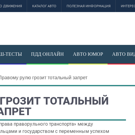
О ДВИЖЕНИЯ
КАТАЛОГ АВТО
ПОЛЕЗНАЯ ИНФОРМАЦИЯ
ИНТЕРЕ
Ш-ТЕСТЫ
ПДД ОНЛАЙН
АВТО ЮМОР
АВТО ВИ
Правому рулю грозит тотальный запрет
 ГРОЗИТ ТОТАЛЬНЫЙ
АПРЕТ
 права праворульного транспорта» между
льцами и государством с переменным успехом