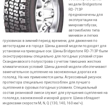
модели Bridgestone
RD-713P
предназначены для
эксплуатации на
микроавтобусах,
автомобилях типа
минивэн и легких
грузовиках в зимний период времени, для движения по
автострадам и в городе. Шины данной модели подходят для
установки на приводные оси. Шины Bridgestone RD-713P были
сконструированы специально для погодных условий стран
Скандинавского полуострова с учетом тамошних жестких
климатических условий. Шины данной модели обеспечивают
замечательное сцепление на заснеженных дорогах и в
гололед. На них применяются шипы. Агрессивный рисунок
протектора специально приспособлен для лучшего
сцепления в суровых погодных условиях. Специальный
состав резиновой смеси служит для улучшения сцепления на
гололеде, заснеженной и мокрой дороге. Шина обладает
индексами скорости M, N, Q (130, 140, 160 км/ч).