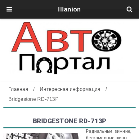
Illanion
Главная
/
Интересная информация
/
Bridgestone RD-713P
BRIDGESTONE RD-713P
Радиальные, зимние,
бескамерные шины