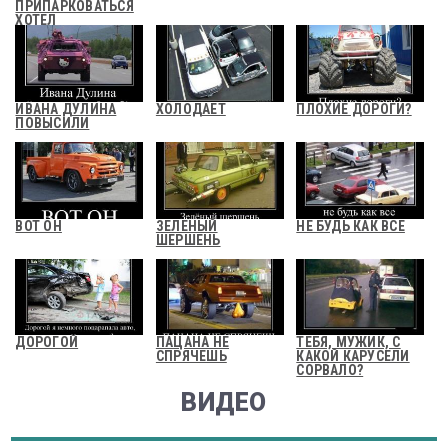
ПРИПАРКОВАТЬСЯ
ХОТЕЛ
ИВАНА ДУЛИНА
ХОЛОДАЕТ
ПЛОХИЕ ДОРОГИ?
ПОВЫСИЛИ
ВОТ ОН
ЗЕЛЕНЫЙ
НЕ БУДЬ КАК ВСЕ
ШЕРШЕНЬ
ДОРОГОЙ
ПАЦАНА НЕ
ТЕБЯ, МУЖИК, С
СПРЯЧЕШЬ
КАКОЙ КАРУСЕЛИ
СОРВАЛО?
ВИДЕО