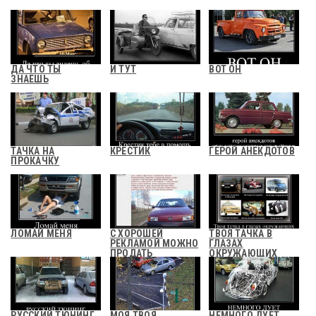
ДА ЧТО ТЫ
И ТУТ
ВОТ ОН
ЗНАЕШЬ
ТАЧКА НА
КРЕСТИК
ГЕРОЙ АНЕКДОТОВ
ПРОКАЧКУ
ЛОМАЙ МЕНЯ
С ХОРОШЕЙ
ТВОЯ ТАЧКА В
РЕКЛАМОЙ МОЖНО
ГЛАЗАХ
ПРОДАТЬ
ОКРУЖАЮЩИХ
РУССКИЙ ТЮНИНГ
МОЯ ТВОЯ
НЕМНОГО ДУЕТ