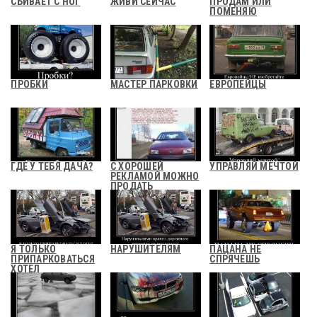
СБИВАЕТ С НОГ
ЖИВИ СЕЙЧАС
ПРОДАМ ИЛИ
ПОМЕНЯЮ
ПРОБКИ
МАСТЕР ПАРКОВКИ
ЕВРОПЕЙЦЫ
ГДЕ У ТЕБЯ ДАЧА?
С ХОРОШЕЙ
УПРАВЛЯЙ МЕЧТОЙ
РЕКЛАМОЙ МОЖНО
ПРОДАТЬ
Я ТОЛЬКО
НАРУШИТЕЛЯМ
ПАЦАНА НЕ
ПРИПАРКОВАТЬСЯ
СПРЯЧЕШЬ
ХОТЕЛ