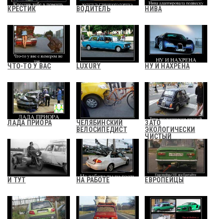
КРЕСТИК
ВОДИТЕЛЬ
НИВА
ЧТО-ТО У ВАС
LUXURY
НУ И НАХРЕНА
ЛАДА ПРИОРА
ЧЕЛЯБИНСКИЙ
ЗАТО
ВЕЛОСИПЕДИСТ
ЭКОЛОГИЧЕСКИ
ЧИСТЫЙ
И ТУТ
НА РАБОТЕ
ЕВРОПЕЙЦЫ