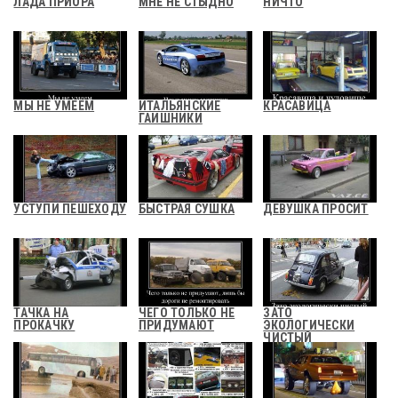
ЛАДА ПРИОРА
МНЕ НЕ СТЫДНО
НИЧТО
МЫ НЕ УМЕЕМ
ИТАЛЬЯНСКИЕ
КРАСАВИЦА
ГАИШНИКИ
УСТУПИ ПЕШЕХОДУ
БЫСТРАЯ СУШКА
ДЕВУШКА ПРОСИТ
ТАЧКА НА
ЧЕГО ТОЛЬКО НЕ
ЗАТО
ПРОКАЧКУ
ПРИДУМАЮТ
ЭКОЛОГИЧЕСКИ
ЧИСТЫЙ