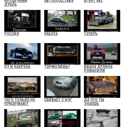
НЕУДАЧНЫЙ
АВТОПОДСТАВА
АГЕНТ 682
ДУБЛЬ
РОССИЯ
РАБОТА
ТЕПЕРЬ
НУ И НАХРЕНА
ТОРМОЗИШЬ?
ИВАНА ДУЛИНА
ПОВЫСИЛИ
ЧЕГО ТОЛЬКО НЕ
СБИВАЕТ С НОГ
ДА ЧТО ТЫ
ПРИДУМАЮТ
ЗНАЕШЬ