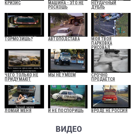
КРИЗИС
МАШИНА - ЭТО НЕ
НЕУДАЧНЫЙ
РОСКОШЬ
ДУБЛЬ
ТОРМОЗИШЬ?
АВТОПОДСТАВА
МОЯ ТВОЯ
ПАРКОВКА
РИСОВАЛ
ЧЕГО ТОЛЬКО НЕ
МЫ НЕ УМЕЕМ
СРОЧНО
ПРИДУМАЮТ
ПРОДАЕТСЯ
ЛОМАЙ МЕНЯ
И НЕ ПОСПОРИШЬ
ВРОДЕ НЕ РОССИЯ
ВИДЕО