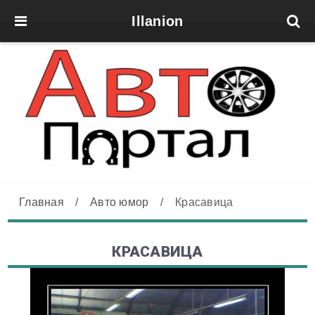
Illanion
Главная
/
Авто юмор
/
Красавица
КРАСАВИЦА