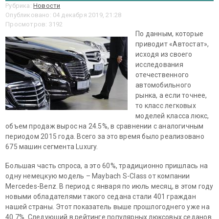
Рубрика:
Новости
Опубликовано: 04 декабря 2019, 21:28
Просмотров: 3192
По данным, которые
приводит «Автостат»,
исходя из своего
исследования
отечественного
автомобильного
рынка, а если точнее,
то класс легковых
моделей класса люкс,
объем продаж вырос на 24.5%, в сравнении с аналогичным
периодом 2015 года. Всего за это время было реализовано
675 машин сегмента Luxury.
Большая часть спроса, а это 60%, традиционно пришлась на
одну немецкую модель – Maybach S-Class от компании
Mercedes-Benz. В период с января по июль месяц, в этом году
новыми обладателями такого седана стали 401 граждан
нашей страны. Этот показатель выше прошлогоднего уже на
40.7%. Следующий в рейтинге популярных люксовых седанов