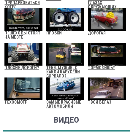
ПРИПАРКОВАТЬСЯ
ГЛАЗАХ
ХОТЕЛ
ОКРУЖАЮЩИХ
ПЕШЕХОДЫ СТОЯТ
ПРОБКИ
ДОРОГАЯ
НА МЕСТЕ
ПЛОХИЕ ДОРОГИ?
ТЕБЯ, МУЖИК, С
ТОРМОЗИШЬ?
КАКОЙ КАРУСЕЛИ
СОРВАЛО?
ТЕХОСМОТР
САМЫЕ КРАСИВЫЕ
ТВОЙ БЕЛАЗ
АВТОМОБИЛИ
ВИДЕО