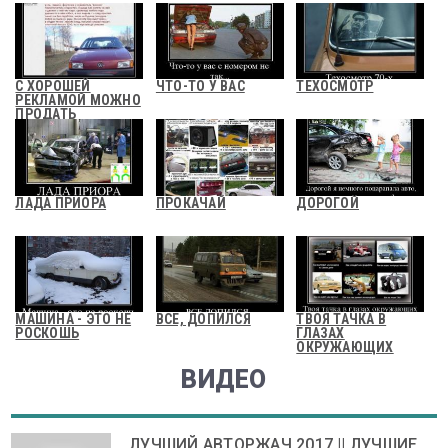
С ХОРОШЕЙ
ЧТО-ТО У ВАС
ТЕХОСМОТР
РЕКЛАМОЙ МОЖНО
ПРОДАТЬ
ЛАДА ПРИОРА
ПРОКАЧАЙ
ДОРОГОЙ
МАШИНА - ЭТО НЕ
ВСЕ, ДОПИЛСЯ
ТВОЯ ТАЧКА В
РОСКОШЬ
ГЛАЗАХ
ОКРУЖАЮЩИХ
ВИДЕО
ЛУЧШИЙ АВТОРЖАЧ 2017 || ЛУЧШИЕ