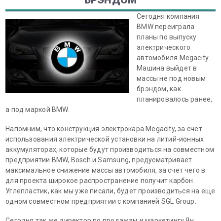
БРЭНДОМ
Сегодня компания
BMW переиграла
планы по выпуску
электрического
автомобиля Megacity.
Машина выйдет в
массы не под новым
брэндом, как
планировалось ранее,
а под маркой BMW.
Напомним, что конструкция электрокара Megacity, за счет
использования электрической установки на литий-ионных
аккумуляторах, которые будут производиться на совместном
предприятии BMW, Bosch и Samsung, предусматривает
максимальное снижение массы автомобиля, за счет чего в
для проекта широкое распространение получит карбон.
Углепластик, как мы уже писали, будет производиться на еще
одном совместном предприятии с компанией SGL Group.
Сегодня так же директор по продажам и маркетингу Ян