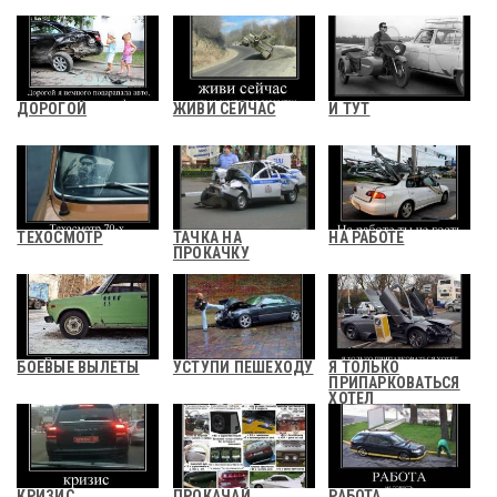
ДОРОГОЙ
ЖИВИ СЕЙЧАС
И ТУТ
ТЕХОСМОТР
ТАЧКА НА
НА РАБОТЕ
ПРОКАЧКУ
БОЕВЫЕ ВЫЛЕТЫ
УСТУПИ ПЕШЕХОДУ
Я ТОЛЬКО
ПРИПАРКОВАТЬСЯ
ХОТЕЛ
КРИЗИС
ПРОКАЧАЙ
РАБОТА